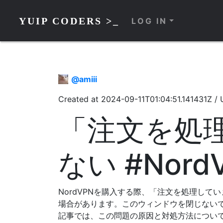
YUIP CODERS >_
LOG IN
@
amiii
Created at
2024-09-11T01:04:51.141431Z
/
「注文を処
ない #Nord
NordVPNを購入する際、「注文を処理し
場合があります。このウィンドウを閉じない
記事では、この問題の原因と対処方法につい