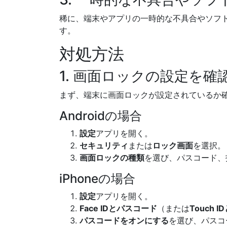
稀に、端末やアプリの一時的な不具合やソフ
す。
対処方法
1. 画面ロックの設定を確
まず、端末に画面ロックが設定されているか
Androidの場合
設定
アプリを開く。
セキュリティ
または
ロック画面
を選択。
画面ロックの種類
を選び、パスコード、
iPhoneの場合
設定
アプリを開く。
Face IDとパスコード
（または
Touch 
パスコードをオンにする
を選び、パスコ