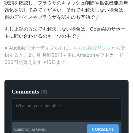
状態を確認し、ブラウザのキャッシュ削除や拡張機能の無
効化を試してみてください。それでも解決しない場合は、
別のデバイスやブラウザを試すのも有効です。
もし上記の方法でも解決しない場合は、OpenAIのサポー
トに問い合わせるのも一つの手です。
※ Audible（オーディブル）に
こちらの紹介リンク
から登
録すると、2ヶ月 月額99円＋更にAmazonギフトカード
500円が貰えます ※15日まで！
Comments
(
0
)
Comment as
Guest
COMMENT