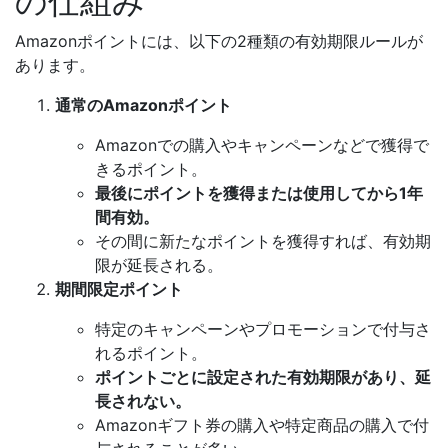
の仕組み
Amazonポイントには、以下の2種類の有効期限ルールが
あります。
通常のAmazonポイント
Amazonでの購入やキャンペーンなどで獲得で
きるポイント。
最後にポイントを獲得または使用してから1年
間有効。
その間に新たなポイントを獲得すれば、有効期
限が延長される。
期間限定ポイント
特定のキャンペーンやプロモーションで付与さ
れるポイント。
ポイントごとに設定された有効期限があり、延
長されない。
Amazonギフト券の購入や特定商品の購入で付