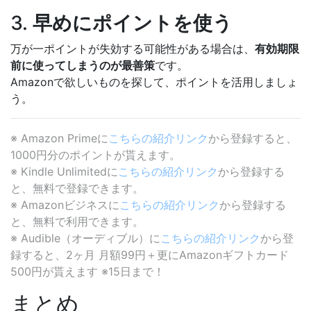
3.
早めにポイントを使う
万が一ポイントが失効する可能性がある場合は、
有効期限
前に使ってしまうのが最善策
です。
Amazonで欲しいものを探して、ポイントを活用しましょ
う。
※ Amazon Primeに
こちらの紹介リンク
から登録すると、
1000円分のポイントが貰えます。
※ Kindle Unlimitedに
こちらの紹介リンク
から登録する
と、無料で登録できます。
※ Amazonビジネスに
こちらの紹介リンク
から登録する
と、無料で利用できます。
※ Audible（オーディブル）に
こちらの紹介リンク
から登
録すると、2ヶ月 月額99円＋更にAmazonギフトカード
500円が貰えます ※15日まで！
まとめ