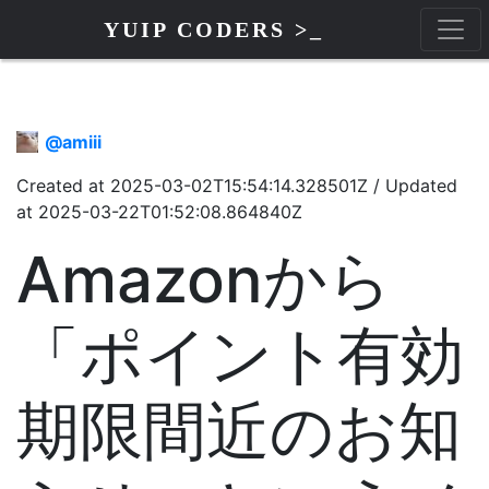
YUIP CODERS >_
@
amiii
Created at
2025-03-02T15:54:14.328501Z
/
Updated
at
2025-03-22T01:52:08.864840Z
Amazonから
「ポイント有効
期限間近のお知