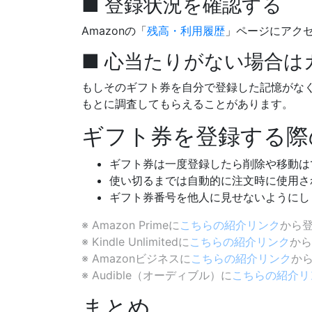
■ 登録状況を確認する
Amazonの「
残高・利用履歴
」ページにアク
■ 心当たりがない場合
もしそのギフト券を自分で登録した記憶がなく
もとに調査してもらえることがあります。
ギフト券を登録する際
ギフト券は一度登録したら削除や移動は
使い切るまでは自動的に注文時に使用さ
ギフト券番号を他人に見せないようにし
※ Amazon Primeに
こちらの紹介リンク
から登
※ Kindle Unlimitedに
こちらの紹介リンク
から
※ Amazonビジネスに
こちらの紹介リンク
か
※ Audible（オーディブル）に
こちらの紹介リ
まとめ