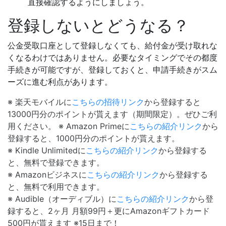
直接確認するようにしましょう。
登録しないとどうなる？
公金受取口座として登録しなくても、給付金が受け取れな
くなるわけではありません。必要なタイミングでその都度
手続きが可能ですが、登録しておくと、申請手続きがスム
ーズに進む利点があります。
※ 楽天モバイルに
こちらの招待リンク
から登録すると
13000円分のポイントが貰えます（期間限定）。ぜひご利
用ください。 ※ Amazon Primeに
こちらの紹介リンク
から
登録すると、1000円分のポイントが貰えます。
※ Kindle Unlimitedに
こちらの紹介リンク
から登録する
と、無料で登録できます。
※ Amazonビジネスに
こちらの紹介リンク
から登録する
と、無料で利用できます。
※ Audible（オーディブル）に
こちらの紹介リンク
から登
録すると、2ヶ月 月額99円＋更にAmazonギフトカード
500円が貰えます ※15日まで！